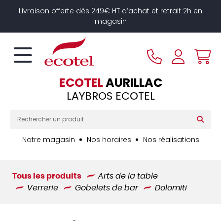
Panneau de gestion des cookies
Livraison offerte dès 249€ HT d’achat et retrait 2h en
magasin
ECOTEL
AURILLAC
LAYBROS ECOTEL
Notre magasin
Nos horaires
Nos réalisations
Tous les produits
Arts de la table
Verrerie
Gobelets de bar
Dolomiti