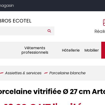
 magasin
BROS ECOTEL
Réali
Vêtements
Hôtellerie
Mobilier
professionnels
Assiettes & services
Porcelaine blanche
orcelaine vitrifiée Ø 27 cm Ar