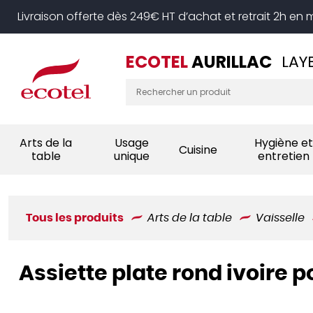
Panneau de gestion des cookies
Livraison offerte dès 249€ HT d’achat et retrait 2h en
ECOTEL
AURILLAC
LAY
Arts de la
Usage
Hygiène et
Cuisine
table
unique
entretien
Tous les produits
Arts de la table
Vaisselle
Assiette plate rond ivoire p