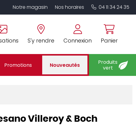
Notre magasin
Nos horaires
04 11 34 24 35
sations
S'y rendre
Connexion
Panier
Produits
Promotions
Nouveautés
vert
tesano Villeroy & Boch