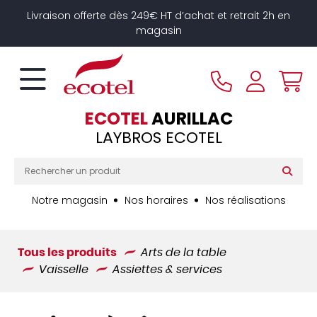
Panneau de gestion des cookies
Livraison offerte dès 249€ HT d’achat et retrait 2h en
magasin
ECOTEL
AURILLAC
LAYBROS ECOTEL
Notre magasin
Nos horaires
Nos réalisations
Tous les produits
Arts de la table
Vaisselle
Assiettes & services