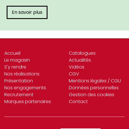
En savoir plus
Accueil
Catalogues
Le magasin
Actualités
S'y rendre
Vidéos
Nos réalisations
CGV
Présentation
Mentions légales / CGU
Nos engagements
Données personnelles
Recrutement
Gestion des cookies
Marques partenaires
Contact