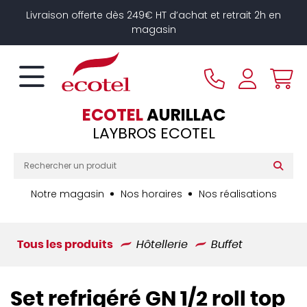
Panneau de gestion des cookies
Livraison offerte dès 249€ HT d’achat et retrait 2h en
magasin
ECOTEL
AURILLAC
LAYBROS ECOTEL
Notre magasin
Nos horaires
Nos réalisations
Tous les produits
Hôtellerie
Buffet
Set refrigéré GN 1/2 roll top