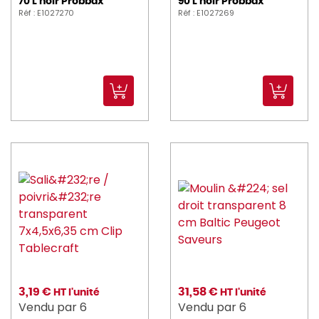
70 L noir Probbax
90 L noir Probbax
FAIRY (1)
Réf : E1027270
Réf : E1027269
fimm (3)
FLEXMOB (28)
foh (57)
gimetal (2)
HAMILTON_BEACH (1)
hendi (2)
HUHTAMAKI (2)
JVD (22)
KITCHENAID (1)
3,19 €
31,58 €
HT l'unité
HT l'unité
KOLOSSAL (1)
Vendu par 6
Vendu par 6