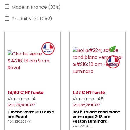
Made In France (334)
CANDOLA (14)
Produit vert (252)
caray (3)
CGMP (5)
CHAUD_DEVANT (1)
CHEF_SOMMELIER (6)
churchill (128)
Cristal_d_Arques (1)
CRUSHGRIND (3)
18,90 €
1,37 €
HT l'unité
HT l'unité
Vendu par 4
Vendu par 48
DALEBROOK (11)
Soit 75,60 € HT
Soit 65,76 € HT
Cloche verre Ø 13 cm 9
Bol à salade rond blanc
DE_BUYER (1)
cm Revol
verre opal Ø 18 cm
Réf : E1020344
Feston Luminarc
DEGLON (1)
Réf : 441760