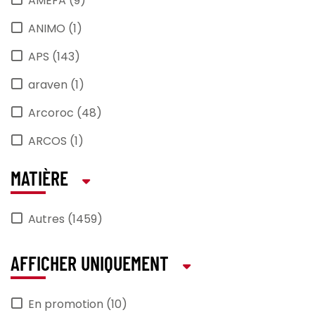
AMEFA (9)
ANIMO (1)
APS (143)
araven (1)
Arcoroc (48)
ARCOS (1)
ARTMENU (2)
MATIÈRE
AU_NAIN (3)
Autres (1459)
BARTSCHER (1)
BEQUET (6)
AFFICHER UNIQUEMENT
BORMIOLI_ROCCO (12)
En promotion (10)
CAMBRO (4)