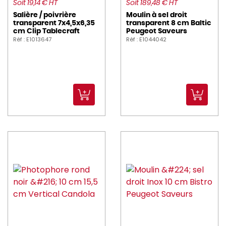
kraft_you (2)
Soit 19,14 € HT
Soit 189,48 € HT
Salière / poivrière
Moulin à sel droit
L_TELLIER (3)
transparent 7x4,5x6,35
transparent 8 cm Baltic
cm Clip Tablecraft
Peugeot Saveurs
Réf : E1013647
Réf : E1044042
LA_ROCHERE (13)
LACOR (6)
lesnouvellespailles (1)
LUIGI_BORMIOLI (6)
Luminarc (35)
MAUVIEL (24)
MEALPLAK (2)
MOLINEL (3)
NUMATIC (1)