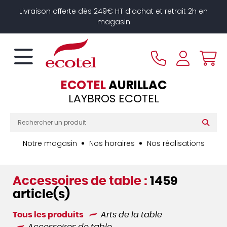
Panneau de gestion des cookies
Livraison offerte dès 249€ HT d’achat et retrait 2h en
magasin
ECOTEL
AURILLAC
LAYBROS ECOTEL
Notre magasin
Nos horaires
Nos réalisations
Accessoires de table :
1459
article(s)
Tous les produits
Arts de la table