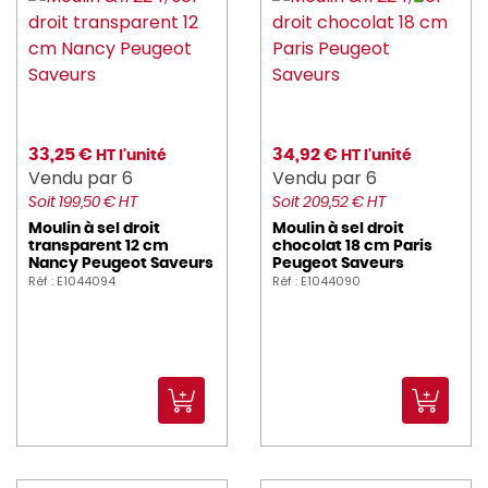
thomas (1)
TORK (6)
TOURNUS (1)
VILLEROY_BOCH (31)
33,25 €
34,92 €
HT l'unité
HT l'unité
Vendu par 6
Vendu par 6
VOLLRATH (15)
Soit 199,50 € HT
Soit 209,52 € HT
Moulin à sel droit
Moulin à sel droit
waring (5)
transparent 12 cm
chocolat 18 cm Paris
Nancy Peugeot Saveurs
Peugeot Saveurs
Réf : E1044094
Réf : E1044090
ZEPE (20)
ZIEHER (1)