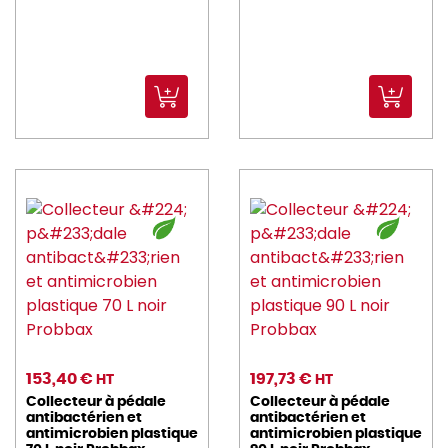
DEGRENNE (17)
DELONGHI_KENWOO (1)
DOMESTOS (1)
Dudson_1800 (21)
DUNI (23)
DURALEX (13)
earthessentials (3)
eclatdefrance (2)
enova (1)
153,40 €
197,73 €
essentialcollection (6)
HT
HT
Collecteur à pédale
Collecteur à pédale
antibactérien et
antibactérien et
ETERNUM (20)
antimicrobien plastique
antimicrobien plastique