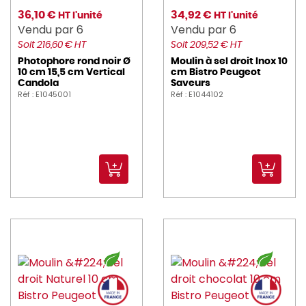
overone (4)
36,10 €
34,92 €
HT l'unité
HT l'unité
peugeot_saveurs (184)
Vendu par 6
Vendu par 6
Soit 216,60 € HT
Soit 209,52 € HT
PINTINOX (5)
Photophore rond noir Ø
Moulin à sel droit Inox 10
10 cm 15,5 cm Vertical
cm Bistro Peugeot
PLATEX (6)
Candola
Saveurs
Réf : E1045001
Réf : E1044102
PRO_COOKER (1)
PRO_MUNDI (65)
PROBBAX (9)
PUJADAS (1)
RAK (60)
REVOL (40)
ROBOT_COUPE (44)
ROBUR (3)