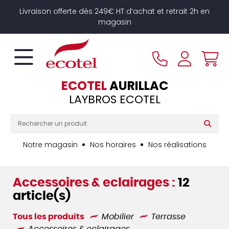
Panneau de gestion des cookies
Livraison offerte dès 249€ HT d’achat et retrait 2h en
magasin
ECOTEL
AURILLAC
LAYBROS ECOTEL
Notre magasin
Nos horaires
Nos réalisations
Accessoires & eclairages :
12
article(s)
Tous les produits
Mobilier
Terrasse