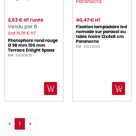
2,63 €
40,47 €
HT l'unité
HT
Vendu par 6
Fixation lampadaire led
nomade sur parasol ou
Soit 15,78 € HT
table ivoire 12x4x8 cm
Photophore rond rouge
Paranocta
Ø 98 mm 105 mm
Réf : E1022020
Terrace Enlight Spaas
Réf : E1030575
«
1
»