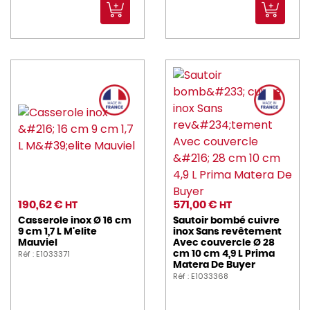
190,62 €
571,00 €
HT
HT
Casserole inox Ø 16 cm
Sautoir bombé cuivre
9 cm 1,7 L M'elite
inox Sans revêtement
Mauviel
Avec couvercle Ø 28
Réf : E1033371
cm 10 cm 4,9 L Prima
Matera De Buyer
Réf : E1033368