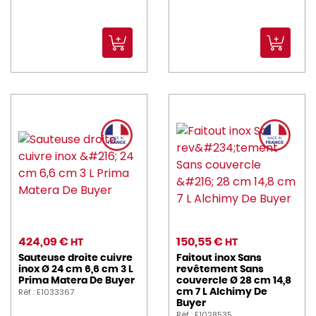
424,09 €
150,55 €
HT
HT
Sauteuse droite cuivre
Faitout inox Sans
inox Ø 24 cm 6,6 cm 3 L
revêtement Sans
Prima Matera De Buyer
couvercle Ø 28 cm 14,8
Réf : E1033367
cm 7 L Alchimy De
Buyer
Réf : E1028535