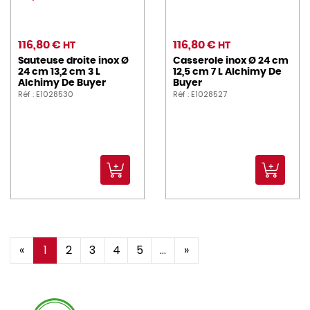
116,80 €
116,80 €
HT
HT
Sauteuse droite inox Ø
Casserole inox Ø 24 cm
24 cm 13,2 cm 3 L
12,5 cm 7 L Alchimy De
Alchimy De Buyer
Buyer
Réf : E1028530
Réf : E1028527
«
1
2
3
4
5
...
»