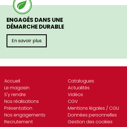
ENGAGÉS DANS UNE
DÉMARCHE DURABLE
En savoir plus
Accueil
Catalogues
Le magasin
Actualités
S'y rendre
Vidéos
Nos réalisations
CGV
Présentation
Mentions légales / CGU
Nos engagements
Données personnelles
Recrutement
Gestion des cookies