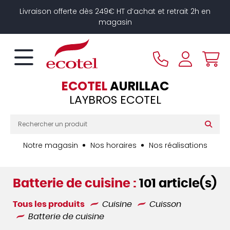
Panneau de gestion des cookies
Livraison offerte dès 249€ HT d’achat et retrait 2h en
magasin
ECOTEL
AURILLAC
LAYBROS ECOTEL
Notre magasin
Nos horaires
Nos réalisations
Batterie de cuisine :
101 article(s)
Tous les produits
Cuisine
Cuisson
Batterie de cuisine