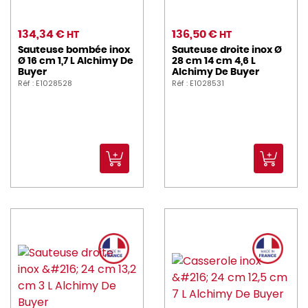
134,34 €
136,50 €
HT
HT
Sauteuse bombée inox
Sauteuse droite inox Ø
Ø 16 cm 1,7 L Alchimy De
28 cm 14 cm 4,6 L
Buyer
Alchimy De Buyer
Réf : E1028528
Réf : E1028531