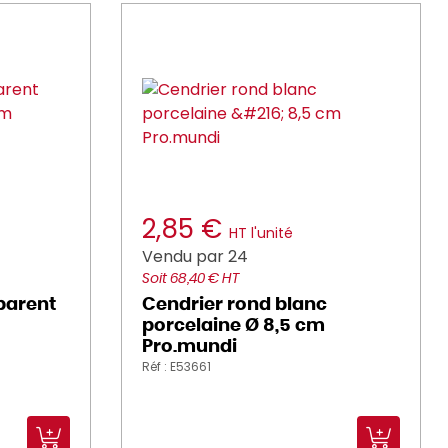
2,85 €
HT l'unité
Vendu par 24
Soit 68,40 € HT
parent
Cendrier rond blanc
porcelaine Ø 8,5 cm
Pro.mundi
Réf : E53661