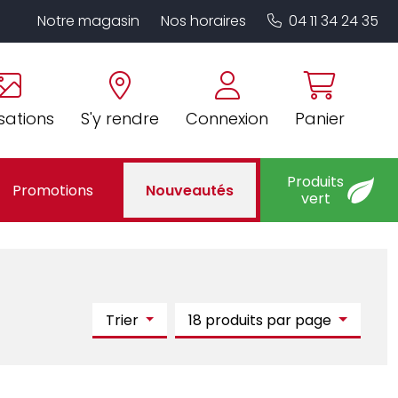
Notre magasin
Nos horaires
04 11 34 24 35
sations
S'y rendre
Connexion
Panier
Produits
Promotions
Nouveautés
vert
Trier
18 produits par page