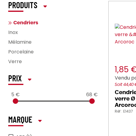
PRODUITS
Cendriers
Inox
Mélamine
Porcelaine
Verre
1,85 
Vendu p
PRIX
Soit 44,40
Cendrie
5 €
68 €
verre Ø
Arcoro
Réf : E1437
MARQUE