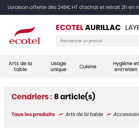
Panneau de gestion des cookies
Livraison offerte dès 249€ HT d’achat et retrait 2h en
ECOTEL
AURILLAC
LAY
Arts de la
Usage
Hygiène et
Cuisine
table
unique
entretien
Cendriers :
8 article(s)
Tous les produits
Arts de la table
Accessoir