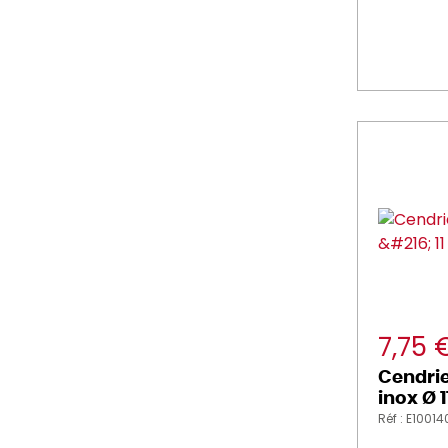
7,75 
Cendrie
inox Ø 
Réf : E1001