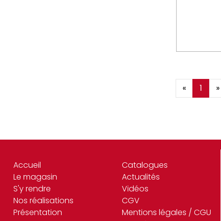
«
1
»
Accueil
Catalogues
Le magasin
Actualités
S'y rendre
Vidéos
Nos réalisations
CGV
Présentation
Mentions légales / CGU