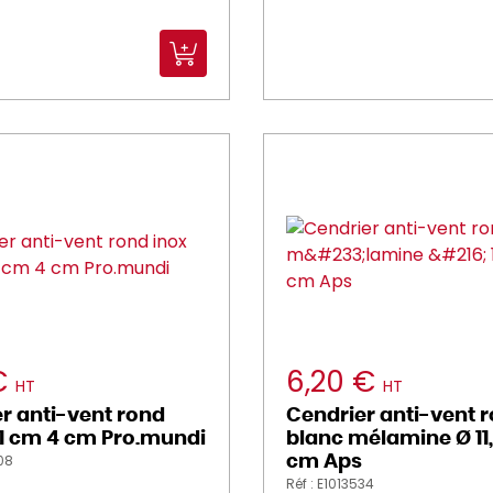
€
6,20 €
HT
HT
r anti-vent rond
Cendrier anti-vent 
11 cm 4 cm Pro.mundi
blanc mélamine Ø 11
408
cm Aps
Réf : E1013534