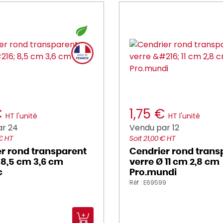
€
1,75 €
HT l'unité
HT l'unité
ar 24
Vendu par 12
 € HT
Soit 21,00 € HT
r rond transparent
Cendrier rond trans
 8,5 cm 3,6 cm
verre Ø 11 cm 2,8 cm
c
Pro.mundi
Réf : E69599