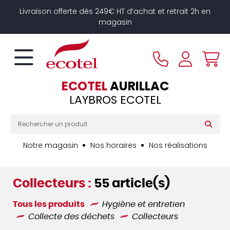
Panneau de gestion des cookies
Livraison offerte dès 249€ HT d’achat et retrait 2h en
magasin
ECOTEL
AURILLAC
LAYBROS ECOTEL
Notre magasin
Nos horaires
Nos réalisations
Collecteurs :
55 article(s)
Tous les produits
Hygiène et entretien
Collecte des déchets
Collecteurs