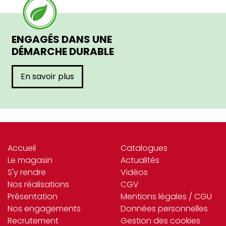
ENGAGÉS DANS UNE
DÉMARCHE DURABLE
En savoir plus
Accueil
Catalogues
Le magasin
Actualités
S'y rendre
Vidéos
Nos réalisations
CGV
Présentation
Mentions légales / CGU
Nos engagements
Données personnelles
Recrutement
Gestion des cookies