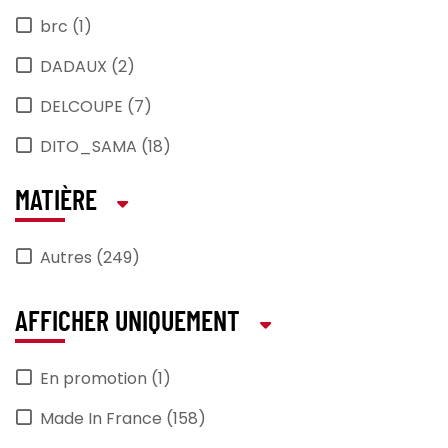
brc (1)
DADAUX (2)
DELCOUPE (7)
DITO_SAMA (18)
DYNAMIC (25)
MATIÈRE
essentialcollection (1)
Autres (249)
HAMILTON_BEACH (1)
hendi (5)
AFFICHER UNIQUEMENT
JVD (1)
En promotion (1)
KRAMPOUZ (4)
Made In France (158)
L_TELLIER (3)