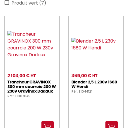
Produit vert (7)
LACOR (4)
pro_equip (16)
ROBOT_COUPE (91)
ROLLER_GRILL (2)
ROWLETT (1)
SANTOS (15)
SOFRACA (1)
2 103,00 €
365,00 €
HT
HT
Trancheur GRAVINOX
Blender 2,5 L 230v 1680
SONOLYS (1)
300 mm courroie 200 W
W Hendi
Réf : E1044121
230v Gravinox Dadaux
TABLECRAFT (2)
Réf : E1007645
thomas (2)
ZUMMO (3)