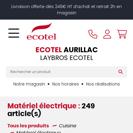
Panneau de gestion des cookies
Livraison offerte dès 249€ HT d’achat et retrait 2h en
magasin
ECOTEL
AURILLAC
LAYBROS ECOTEL
Notre magasin
Nos horaires
Nos réalisations
Matériel électrique :
249
article(s)
Tous les produits
Cuisine