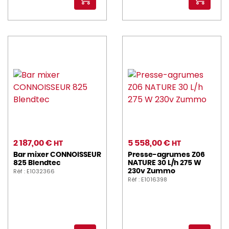
2 187,00 €
5 558,00 €
HT
HT
Bar mixer CONNOISSEUR
Presse-agrumes Z06
825 Blendtec
NATURE 30 L/h 275 W
Réf : E1032366
230v Zummo
Réf : E1016398