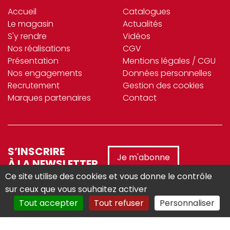
Accueil
Catalogues
Le magasin
Actualités
S'y rendre
Vidéos
Nos réalisations
CGV
Présentation
Mentions légales / CGU
Nos engagements
Données personnelles
Recrutement
Gestion des cookies
Marques partenaires
Contact
S’INSCRIRE
Je m'abonne
À LA NEWSLETTER
Ce site utilise des cookies et vous donne le contrôle
sur ceux que vous souhaitez activer
Tout accepter
Tout refuser
Personnaliser
Réalisé avec :