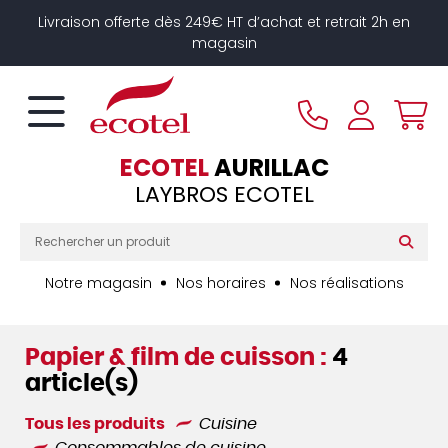
Panneau de gestion des cookies
Livraison offerte dès 249€ HT d’achat et retrait 2h en
magasin
ECOTEL
AURILLAC
LAYBROS ECOTEL
Notre magasin
Nos horaires
Nos réalisations
Papier & film de cuisson :
4
article(s)
Tous les produits
Cuisine