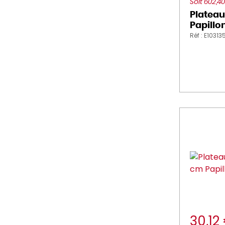
Soit 602,4
Plateau
Papillo
Réf : E10313
30,12