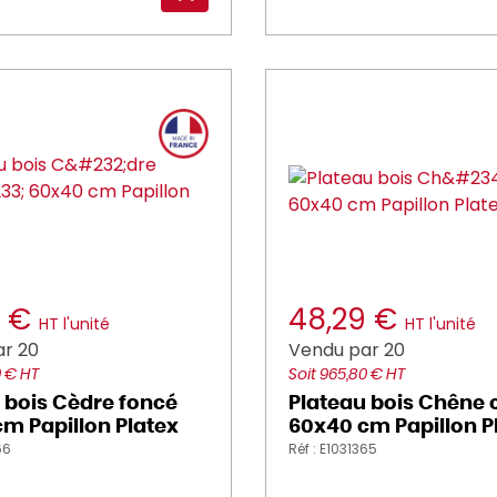
9 €
48,29 €
HT l'unité
HT l'unité
r 20
Vendu par 20
0 € HT
Soit 965,80 € HT
 bois Cèdre foncé
Plateau bois Chêne c
m Papillon Platex
60x40 cm Papillon P
66
Réf : E1031365