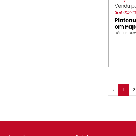
Vendu pa
Soit 602,4
Plateau
cm Papi
Réf : E10313
«
1
2