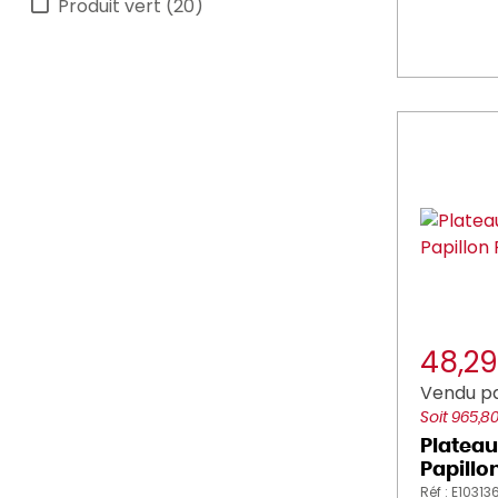
Produit vert (20)
48,2
Vendu pa
Soit 965,8
Plateau
Papillo
Réf : E10313