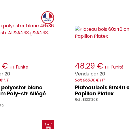
0 €
48,29 €
HT l'unité
HT l'unité
r 20
Vendu par 20
 € HT
Soit 965,80 € HT
 polyester blanc
Plateau bois 60x40
m Poly-str Allégé
Papillon Platex
Réf : E1031368
770