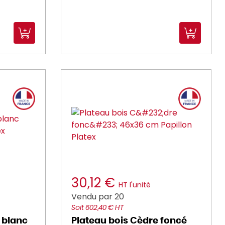
30,12 €
HT l'unité
Vendu par 20
Soit 602,40 € HT
 blanc
Plateau bois Cèdre foncé