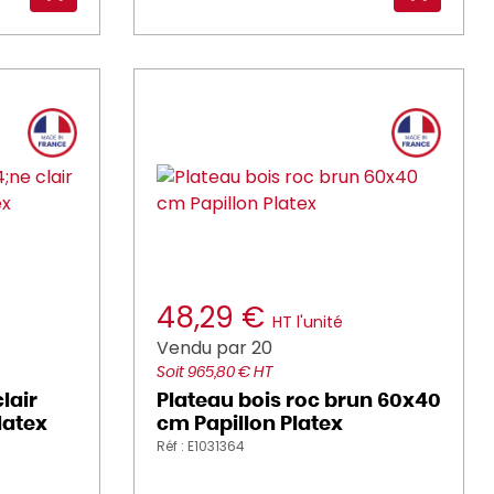
48,29 €
HT l'unité
Vendu par 20
Soit 965,80 € HT
lair
Plateau bois roc brun 60x40
latex
cm Papillon Platex
Réf : E1031364