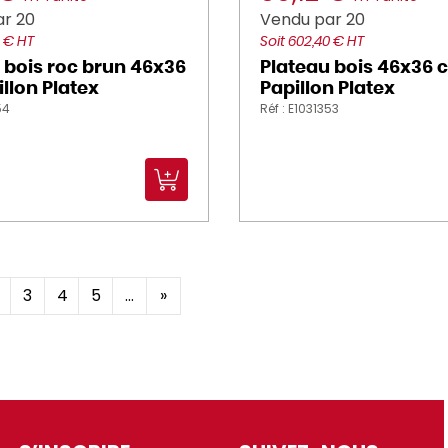
r 20
Vendu par 20
0 € HT
Soit 602,40 € HT
 bois roc brun 46x36
Plateau bois 46x36 
llon Platex
Papillon Platex
54
Réf : E1031353
3
4
5
...
»