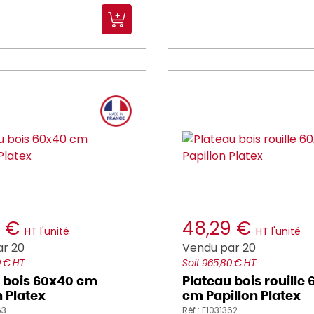
9 €
48,29 €
HT l'unité
HT l'unité
r 20
Vendu par 20
0 € HT
Soit 965,80 € HT
 bois 60x40 cm
Plateau bois rouille
n Platex
cm Papillon Platex
63
Réf : E1031362