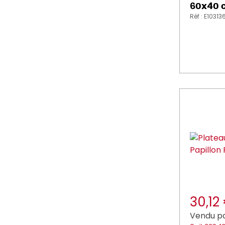
60x40 c
Réf : E10313
30,12
Vendu pa