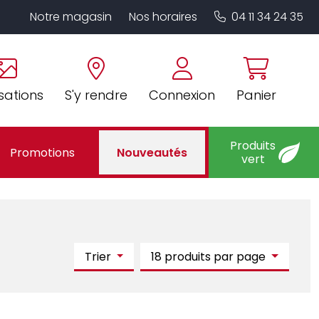
Notre magasin
Nos horaires
04 11 34 24 35
sations
S'y rendre
Connexion
Panier
Produits
Promotions
Nouveautés
vert
Trier
18 produits par page