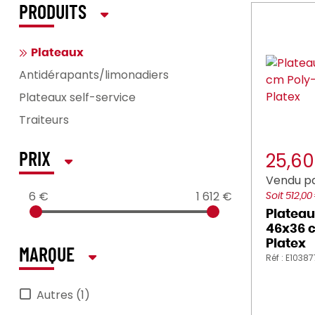
PRODUITS
Plateaux
Antidérapants/limonadiers
Plateaux self-service
Traiteurs
25,6
PRIX
Vendu pa
6 €
1 612 €
Soit 512,00
Plateau
46x36 c
Platex
MARQUE
Réf : E1038
Autres (1)