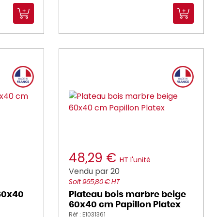
48,29 €
HT l'unité
Vendu par 20
Soit 965,80 € HT
 60x40
Plateau bois marbre beige
60x40 cm Papillon Platex
Réf : E1031361