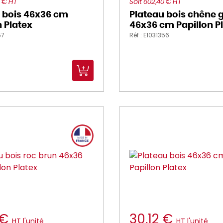
0 € HT
Soit 602,40 € HT
 bois 46x36 cm
Plateau bois chêne g
n Platex
46x36 cm Papillon P
57
Réf : E1031356
 €
30,12 €
HT l'unité
HT l'unité