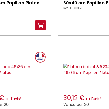
m Papillon Platex
60x40 cm Papillon P
60
Réf : E1031359
 €
30,12 €
HT l'unité
HT l'unité
r 20
Vendu par 20