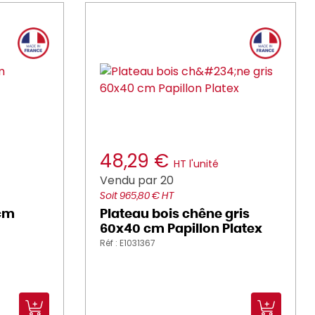
48,29 €
HT l'unité
Vendu par 20
Soit 965,80 € HT
 cm
Plateau bois chêne gris
60x40 cm Papillon Platex
Réf : E1031367