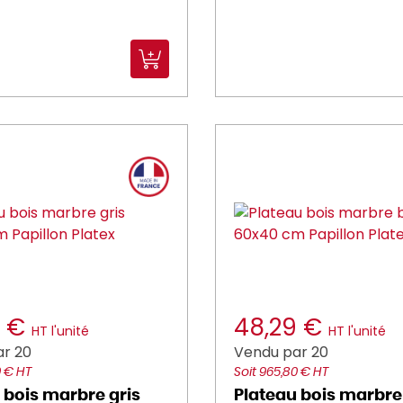
9 €
48,29 €
HT l'unité
HT l'unité
r 20
Vendu par 20
0 € HT
Soit 965,80 € HT
 bois marbre gris
Plateau bois marbre