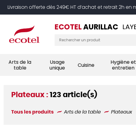
Panneau de gestion des cookies
Livraison offerte dès 249€ HT d’achat et retrait 2h en
ECOTEL
AURILLAC
LAY
Arts de la
Usage
Hygiène et
Cuisine
table
unique
entretien
Plateaux :
123 article(s)
Tous les produits
Arts de la table
Plateaux