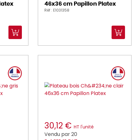
latex
46x36 cm Papillon Platex
Réf : E1031358
30,12 €
HT l'unité
Vendu par 20