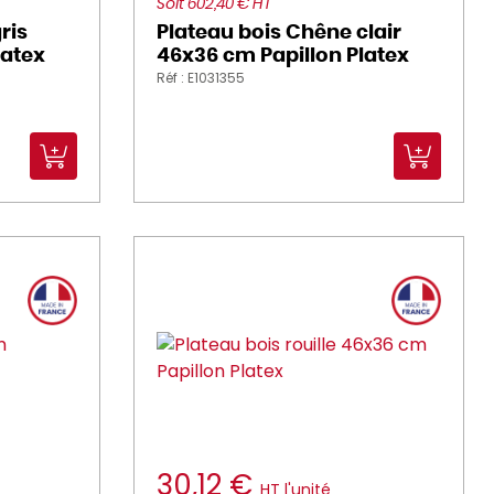
Soit 602,40 € HT
ris
Plateau bois Chêne clair
latex
46x36 cm Papillon Platex
Réf : E1031355
30,12 €
HT l'unité