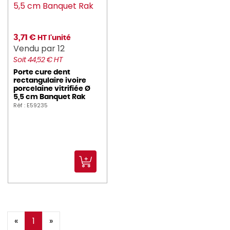
3,71 €
HT l'unité
Vendu par 12
Soit 44,52 € HT
Porte cure dent
rectangulaire ivoire
porcelaine vitrifiée Ø
5,5 cm Banquet Rak
Réf : E59235
«
1
»