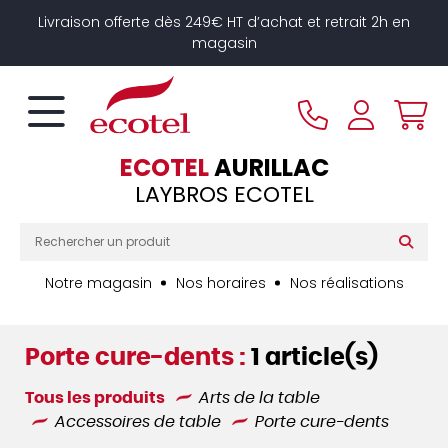
Panneau de gestion des cookies
Livraison offerte dès 249€ HT d’achat et retrait 2h en
magasin
ECOTEL
AURILLAC
LAYBROS ECOTEL
Notre magasin
Nos horaires
Nos réalisations
Porte cure-dents :
1 article(s)
Tous les produits
Arts de la table
Accessoires de table
Porte cure-dents