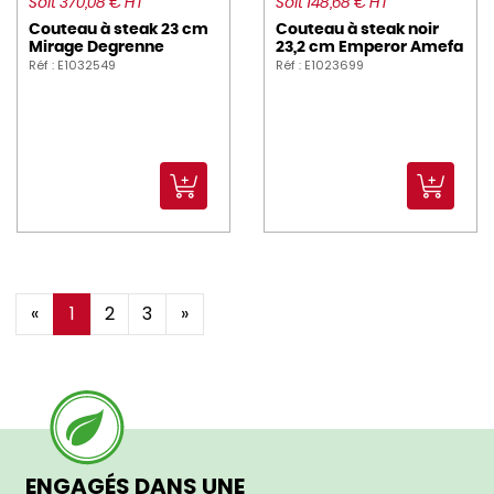
Soit 370,08 € HT
Soit 148,68 € HT
Couteau à steak 23 cm
Couteau à steak noir
Mirage Degrenne
23,2 cm Emperor Amefa
Réf : E1032549
Réf : E1023699
«
1
2
3
»
ENGAGÉS DANS UNE