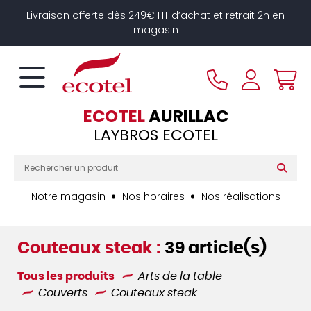
Panneau de gestion des cookies
Livraison offerte dès 249€ HT d’achat et retrait 2h en
magasin
ECOTEL
AURILLAC
LAYBROS ECOTEL
Notre magasin
Nos horaires
Nos réalisations
Couteaux steak :
39 article(s)
Tous les produits
Arts de la table
Couverts
Couteaux steak